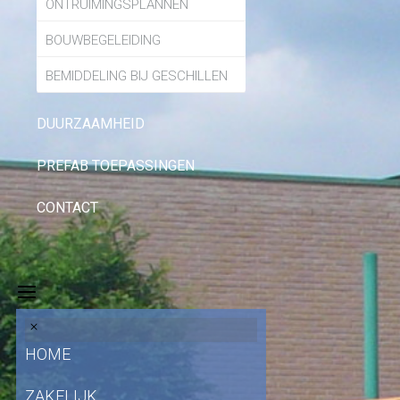
ONTRUIMINGSPLANNEN
BOUWBEGELEIDING
BEMIDDELING BIJ GESCHILLEN
DUURZAAMHEID
PREFAB TOEPASSINGEN
CONTACT
HOME
ZAKELIJK