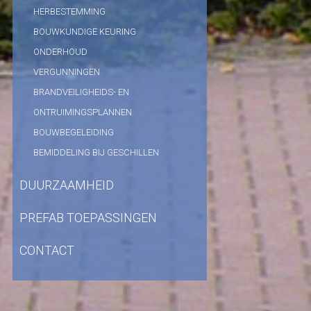
HERBESTEMMING
BOUWKUNDIGE KEURING
ONDERHOUD
VERGUNNINGEN
BRANDVEILIGHEIDS- EN
ONTRUIMINGSPLANNEN
BOUWBEGELEIDING
BEMIDDELING BIJ GESCHILLEN
DUURZAAMHEID
PREFAB TOEPASSINGEN
CONTACT