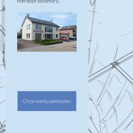
hierdoor kolomvrij
.
Onze werkzaamheden