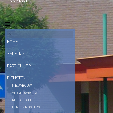
CONTACT
HOME
ZAKELIJK
PARTICULIER
DIENSTEN
NIEUWBOUW
VERNIEUWBOUW
RESTAURATIE
FUNDERINGSHERSTEL