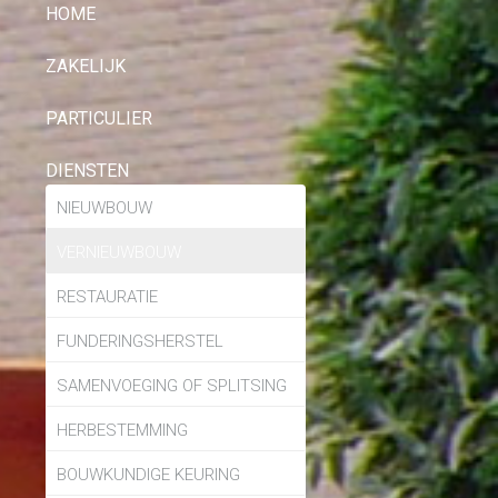
HOME
ZAKELIJK
PARTICULIER
DIENSTEN
NIEUWBOUW
VERNIEUWBOUW
RESTAURATIE
FUNDERINGSHERSTEL
SAMENVOEGING OF SPLITSING
HERBESTEMMING
BOUWKUNDIGE KEURING